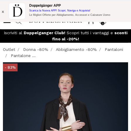
Promo Flash:
10% di Extra Sconto su 300€ di Acquisto con codice:
Doppelgänger APP
DOPPEL300
x
Scarica la Nuova APP! Scopri, Naviga e Acquista!
Le Migliori Offerte per Abbigliamento, Accessori e Calzature Uomo
0
Iscriviti al
Doppelganger Club!
Scopri tutti i vantaggi e
sconti
fino al -20%!
Outlet
Donna -80%
Abbigliamento -80%
Pantaloni
Pantalone ...
- 83%