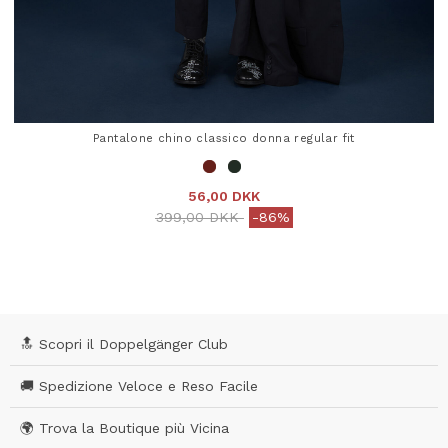
Pantalone chino classico donna regular fit
56,00 DKK
Price reduced from
to
399,00 DKK
-86%
5 out of 5 Customer Rating
🔝 Scopri il Doppelgänger Club
🚚 Spedizione Veloce e Reso Facile
🌍 Trova la Boutique più Vicina