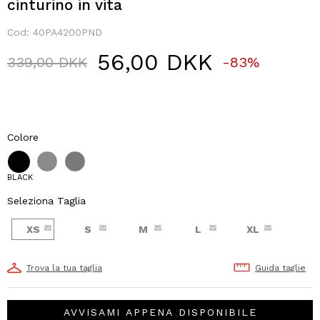
cinturino in vita
Cod:
40PA4200PND
56,00 DKK
Price reduced from
to
339,00 DKK
-83%
Colore
BLACK
Seleziona Taglia
XS
S
M
L
XL
Trova la tua taglia
Guida taglie
AVVISAMI APPENA DISPONIBILE