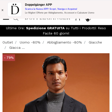
Spedizione Gratuita su Tutto!
15% di Extra Sconto su DKK 1500 di
Doppelgänger APP
Acquisto con codice:
DOPPELDK200
x
Scarica la Nuova APP! Scopri, Naviga e Acquista!
Le Migliori Offerte per Abbigliamento, Accessori e Calzature Uomo
0
Ultime Ore:
Spedizione GRATUITA
su Tutti i Prodotti! Reso
Facile 60 giorni!
Outlet
Uomo -80%
Abbigliamento -80%
Giacche
Giacca ...
- 79%