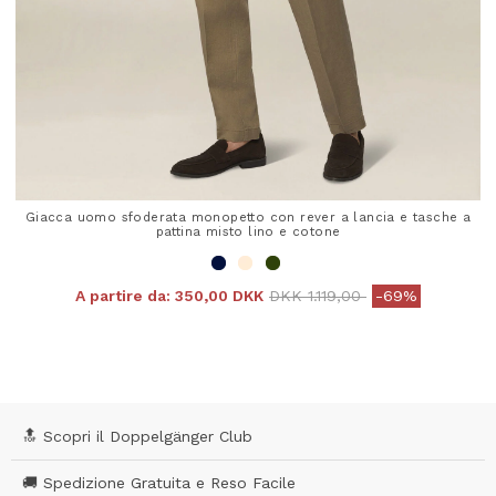
Giacca uomo sfoderata monopetto con rever a lancia e tasche a
pattina misto lino e cotone
Price reduced from
to
A partire da:
350,00 DKK
DKK 1.119,00
-69%
4,8 out of 5 Customer Rating
🔝 Scopri il Doppelgänger Club
🚚 Spedizione Gratuita e Reso Facile