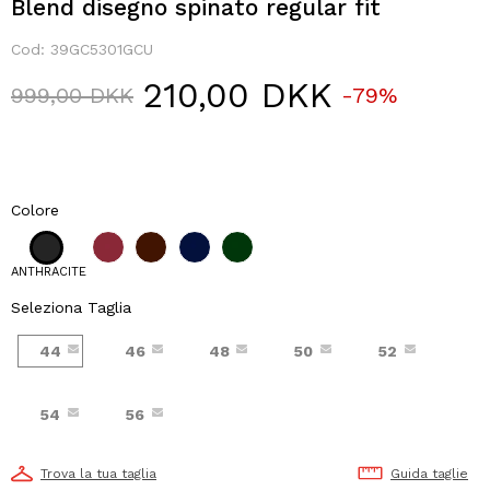
Blend disegno spinato regular fit
Cod:
39GC5301GCU
210,00 DKK
Price reduced from
to
999,00 DKK
-79%
Colore
ANTHRACITE
Seleziona Taglia
44
46
48
50
52
54
56
Trova la tua taglia
Guida taglie