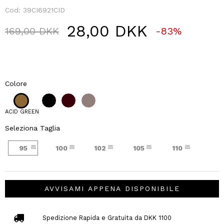
Cod:
39CI6921CID
28,00 DKK
Price reduced from
to
169,00 DKK
-83%
Colore
ACID GREEN
Seleziona Taglia
95
100
102
105
110
AVVISAMI APPENA DISPONIBILE
Spedizione Rapida e Gratuita da DKK 1100