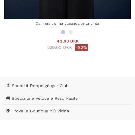
Camicia donna classica tinta unita
42,00 DKK
Price reduced from
to
229,00 DKK
-82%
4,9 out of 5 Customer Rating
🔝 Scopri il Doppelgänger Club
🚚 Spedizione Veloce e Reso Facile
🌍 Trova la Boutique più Vicina