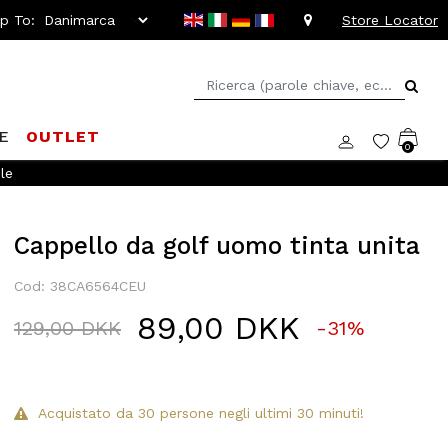
ip To:
Store Locator
E
OUTLET
0
le
Cappello da golf uomo tinta unita
Cod: 38CA6564CEU
89,00 DKK
Price reduced from
to
129,00 DKK
-31%
Acquistato da 30 persone negli ultimi 30 minuti!