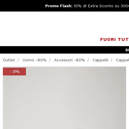
Promo Flash:
10% di Extra Sconto su 300
FUORI TU
S
Outlet
Uomo -80%
Accessori -80%
Cappelli
Cappell
- 31%