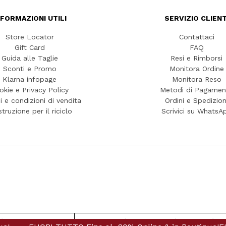
NFORMAZIONI UTILI
SERVIZIO CLIENT
Store Locator
Contattaci
Gift Card
FAQ
Guida alle Taglie
Resi e Rimborsi
Sconti e Promo
Monitora Ordine
Klarna infopage
Monitora Reso
okie e Privacy Policy
Metodi di Pagamen
i e condizioni di vendita
Ordini e Spedizion
struzione per il riciclo
Scrivici su WhatsA
iva sulla raccolta
Le tue preferenze relative alla priva