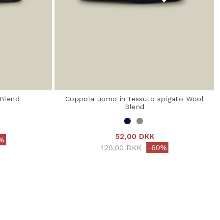
Blend
Coppola uomo in tessuto spigato Wool
Blend
52,00 DKK
rom
%
Price reduced from
to
129,00 DKK
-60%
ating
5 out of 5 Customer Rating