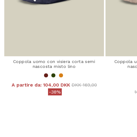
Coppola uomo con visiera corta semi
Coppola u
nascosta misto lino
nasc
Price reduced from
to
A partire da:
104,00 DKK
DKK 169,00
P
-38%
1
3,4 out of 5 Customer Rating
5 o