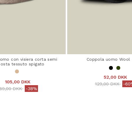
omo con visiera corta semi
Coppola uomo Wool 
osta tessuto spigato
52,00 DKK
105,00 DKK
Price reduced f
to
129,00 DKK
-60
rice reduced from
to
69,00 DKK
-38%
5 out of 5 Customer R
ut of 5 Customer Rating