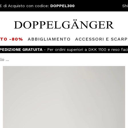
€ di Acquisto con codice:
DOPPEL300
Sh
TTO -80%
ABBIGLIAMENTO
ACCESSORI E SCARP
PEDIZIONE GRATUITA
- Per ordini superiori a DKK 1100 e reso faci
o ...