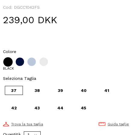
Cod:
DGCC1042FS
239,00 DKK
Colore
BLACK
Seleziona Taglia
37
38
39
40
41
42
43
44
45
Trova la tua taglia
Guida taglie
Quantità