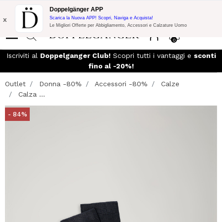
Promo Flash:
10% di Extra Sconto su 300€ di Acquisto con codice:
Doppelgänger APP
DOPPEL300
x
Scarica la Nuova APP! Scopri, Naviga e Acquista!
Le Migliori Offerte per Abbigliamento, Accessori e Calzature Uomo
0
Iscriviti al
Doppelganger Club!
Scopri tutti i vantaggi e
sconti
fino al -20%!
Outlet
Donna -80%
Accessori -80%
Calze
Calza ...
- 84%