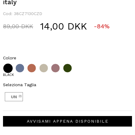
italy
Cod:
38CZ7130CZD
14,00 DKK
Price reduced from
to
89,00 DKK
-84%
Colore
BLACK
Seleziona Taglia
UN
AVVISAMI APPENA DISPONIBILE