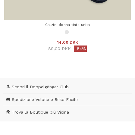
Calzini donna tinta unita
14,00 DKK
Price reduced from
to
89,00 DKK
-84%
4,5 out of 5 Customer Rating
🔝 Scopri il Doppelgänger Club
🚚 Spedizione Veloce e Reso Facile
🌍 Trova la Boutique più Vicina