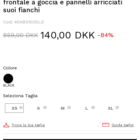
frontale a goccia e pannelli arricciati
suoi fianchi
Cod:
40AB0103SLD
140,00 DKK
Price reduced from
to
859,00 DKK
-84%
Colore
BLACK
Seleziona Taglia
XS
S
M
L
XL
Trova la tua taglia
Guida taglie