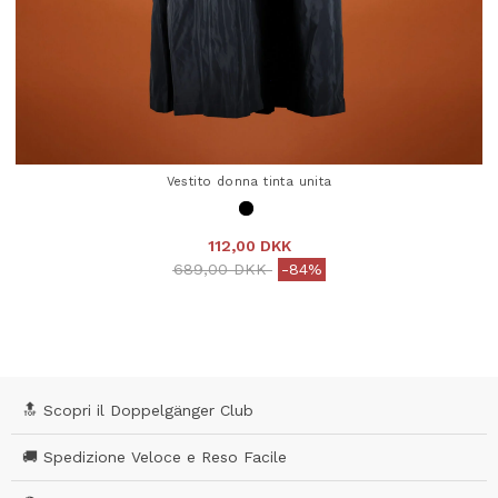
Vestito donna tinta unita
112,00 DKK
Price reduced from
to
689,00 DKK
-84%
4,1 out of 5 Customer Rating
🔝 Scopri il Doppelgänger Club
🚚 Spedizione Veloce e Reso Facile