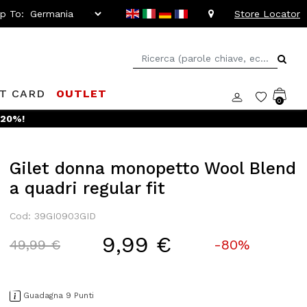
ip To:
Store Locator
FT CARD
OUTLET
0
 -20%!
Gilet donna monopetto Wool Blend
a quadri regular fit
Cod: 39GI0903GID
9,99 €
Price reduced from
to
49,99 €
-80%
Guadagna 9 Punti