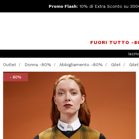
Promo Flash:
10% di Extra Sconto su 300
FUORI TUTTO -
Iscriv
Outlet
Donna -80%
Abbigliamento -80%
Gilet
Gilet 
- 80%