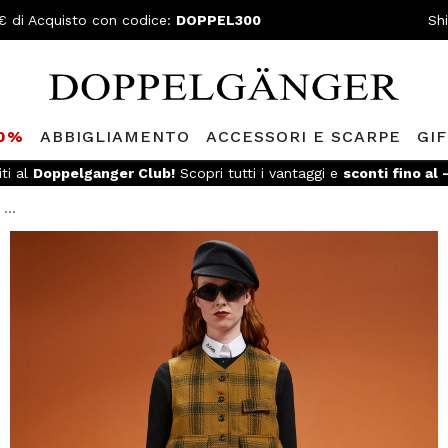
€ di Acquisto con codice:
DOPPEL300
Sh
80%
ABBIGLIAMENTO
ACCESSORI E SCARPE
GI
iti al
Doppelganger Club!
Scopri tutti i vantaggi e
sconti fino al
...