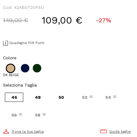
Cod:
42AB0720PEU
109,00 €
Price reduced from
to
149,00 €
-27%
Guadagna 109 Punti
Colore
DK BEIGE
Seleziona Taglia
46
48
50
52
54
56
58
Trova la tua taglia
Guida taglie