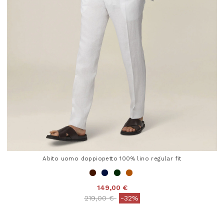
Abito uomo doppiopetto 100% lino regular fit
149,00 €
Price reduced from
to
219,00 €
-32%
4 out of 5 Customer Rating