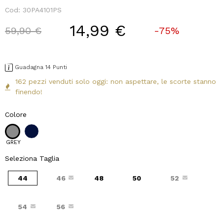
Cod:
30PA4101PS
14,99 €
Price reduced from
to
59,90 €
-75%
Guadagna 14 Punti
162 pezzi venduti solo oggi: non aspettare, le scorte stanno
finendo!
Colore
GREY
Seleziona Taglia
44
46
48
50
52
54
56