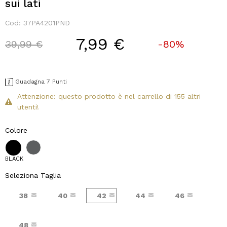
sui lati
Cod:
37PA4201PND
7,99 €
Price reduced from
to
39,99 €
-80%
Guadagna 7 Punti
Attenzione: questo prodotto è nel carrello di 155 altri
utenti!
Colore
BLACK
Seleziona Taglia
38
40
42
44
46
48