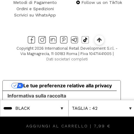
Metodi di Pagamento
Follow us on TikTok
Ordini e Spedizioni
Scrivici su WhatsApp
Copyright 2026 International Retail Development S.r.l. -
Via Magnagrecia, 11 00183 Roma | P.iva 10471441005 |
Dati societari completi
Le tue preferenze relative alla privacy
Informativa sulla raccolta
BLACK
TAGLIA
: 42
AGGIUNGI AL CARRELLO |
7,99 €
ue!
 Boutique!
FUORI TUTTO Fino al -80% Online & in Boutique!
FUORI TUTTO Fino al -80% Online & in Boutiqu
F