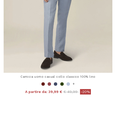
Camicia uomo casual collo classico 100% lino
+
Price reduced from
to
A partire da:
39,99 €
€ 49,99
-20%
5 out of 5 Customer Rating