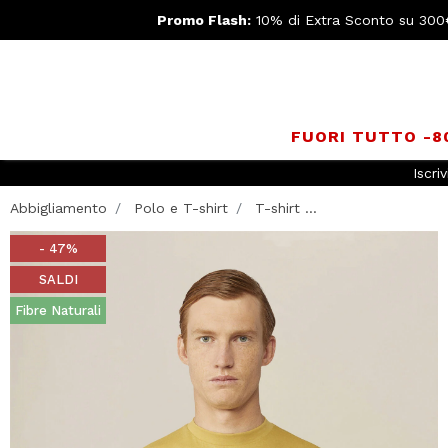
Promo Flash:
10% di Extra Sconto su 300
FUORI TUTTO -
Iscriv
Abbigliamento
Polo e T-shirt
T-shirt ...
- 47%
SALDI
Fibre Naturali