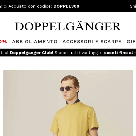
€ di Acquisto con codice:
DOPPEL300
Sh
80%
ABBIGLIAMENTO
ACCESSORI E SCARPE
GI
iti al
Doppelganger Club!
Scopri tutti i vantaggi e
sconti fino al