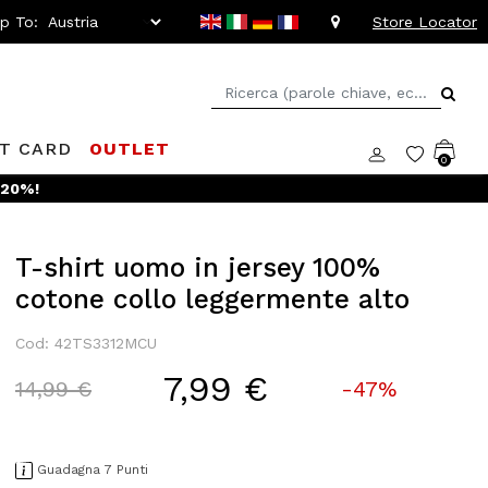
ip To:
Store Locator
FT CARD
OUTLET
0
 -20%!
T-shirt uomo in jersey 100%
cotone collo leggermente alto
Cod: 42TS3312MCU
7,99 €
Price reduced from
to
14,99 €
-47%
Guadagna 7 Punti