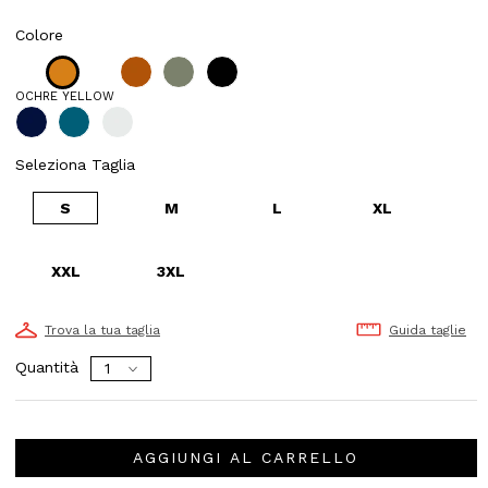
Colore
OCHRE YELLOW
Seleziona Taglia
S
M
L
XL
XXL
3XL
Trova la tua taglia
Guida taglie
Quantità
AGGIUNGI AL CARRELLO