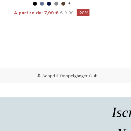
+
Price reduced from
to
A partire da:
7,99 €
€ 9,99
-20%
4,8 out of 5 Customer Rating
5 o
🔝 Scopri il Doppelgänger Club
Isc