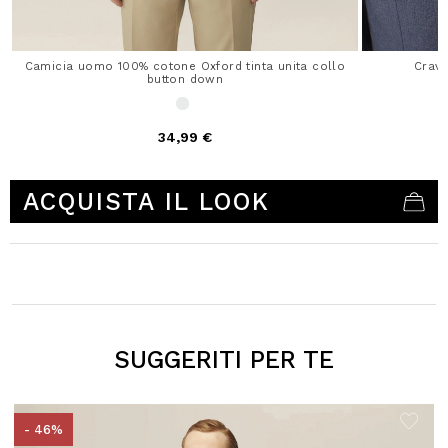
Camicia uomo 100% cotone Oxford tinta unita collo
Crav
button down
34,99 €
5 out of 5 Customer Rating
ACQUISTA IL LOOK
SUGGERITI PER TE
- 46%