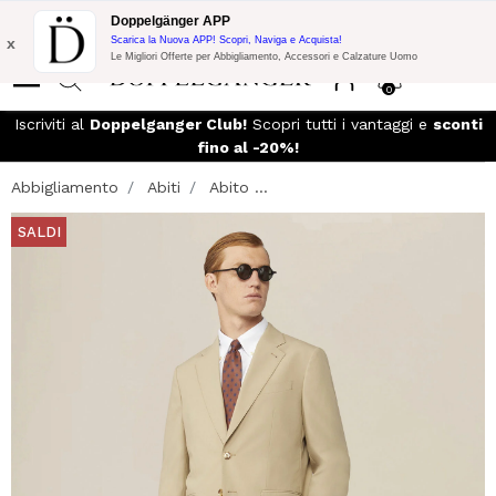
Promo Flash:
10% di Extra Sconto su 300€ di Acquisto con codice:
Doppelgänger APP
DOPPEL300
x
Scarica la Nuova APP! Scopri, Naviga e Acquista!
Le Migliori Offerte per Abbigliamento, Accessori e Calzature Uomo
0
so
Iscriviti al
Doppelganger Club!
Scopri tutti i vantaggi e
sconti
fino al -20%!
Abbigliamento
Abiti
Abito ...
SALDI