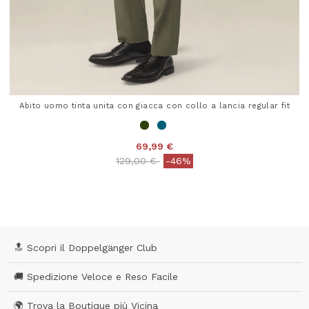
Abito uomo tinta unita con giacca con collo a lancia regular fit
69,99 €
Price reduced from
to
129,00 €
-46%
5 out of 5 Customer Rating
🔝 Scopri il Doppelgänger Club
🚚 Spedizione Veloce e Reso Facile
🌍 Trova la Boutique più Vicina