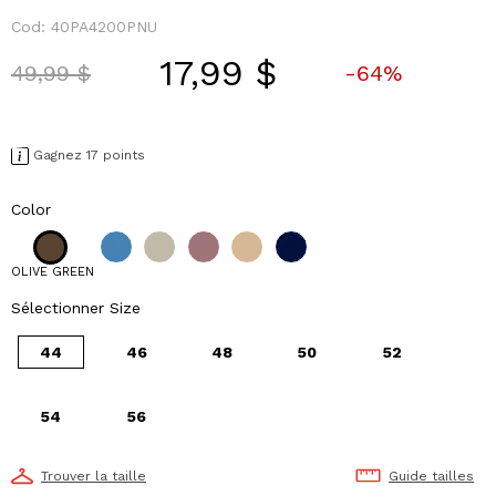
Cod:
40PA4200PNU
17,99 $
Price reduced from
to
49,99 $
-64%
Gagnez 17 points
Color
OLIVE GREEN
Sélectionner Size
44
46
48
50
52
54
56
Trouver la taille
Guide tailles