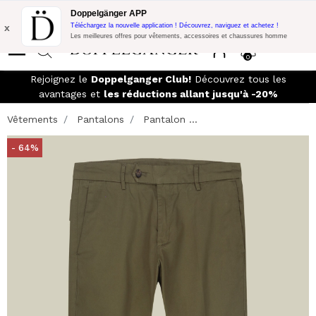
Promo Flash:
10% de réduction supplémentaire sur 300$ d'achat
Doppelgänger APP
avec le code:
DOPPEL300
x
Téléchargez la nouvelle application ! Découvrez, naviguez et achetez !
Les meilleures offres pour vêtements, accessoires et chaussures homme
0
Rejoignez le
Doppelganger Club!
Découvrez tous les
avantages et
les réductions allant jusqu'à -20%
Vêtements
Pantalons
Pantalon ...
- 64%