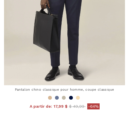
Pantalon chino classique pour homme, coupe classique
Price reduced from
to
A partir de:
17,99 $
$ 49,99
-64%
4,9 out of 5 Customer Rating