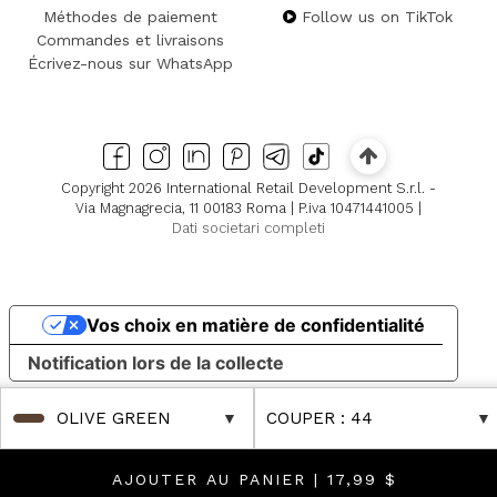
Méthodes de paiement
Follow us on TikTok
Commandes et livraisons
Écrivez-nous sur WhatsApp
Copyright 2026 International Retail Development S.r.l. -
Via Magnagrecia, 11 00183 Roma | P.iva 10471441005 |
Dati societari completi
Vos choix en matière de confidentialité
Notification lors de la collecte
OLIVE GREEN
COUPER
: 44
AJOUTER AU PANIER |
17,99 $
cover Further Reductions
e! Discover Further Reductions
FINAL SALES Up to -80% Onl
FINAL SALES Up to -8