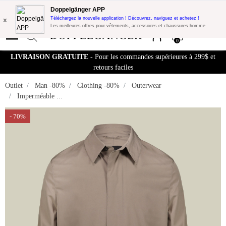
Promo Flash:
10% de réduction supplémentaire sur 300$ d'achat avec le code:
Doppelgänger APP
DOPPEL300
x
Téléchargez la nouvelle application ! Découvrez, naviguez et achetez !
Les meilleures offres pour vêtements, accessoires et chaussures homme
0
LIVRAISON GRATUITE
- Pour les commandes supérieures à 299$ et
retours faciles
Outlet
Man -80%
Clothing -80%
Outerwear
Imperméable ...
- 70%