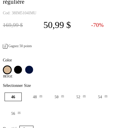
régulière
Cod:
38IM5104IMU
50,99 $
Price reduced from
to
169,99 $
-70%
Gagnez 50 points
Color
BEIGE
Sélectionner Size
46
48
50
52
54
56