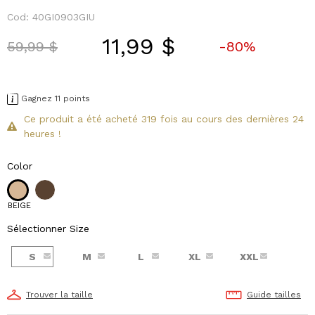
Cod:
40GI0903GIU
11,99 $
Price reduced from
to
59,99 $
-80%
Gagnez 11 points
Ce produit a été acheté 319 fois au cours des dernières 24
heures !
Color
BEIGE
Sélectionner Size
S
M
L
XL
XXL
Trouver la taille
Guide tailles