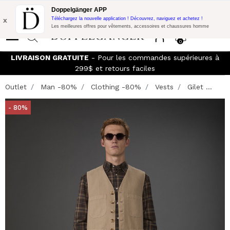
Promo Flash:
10% de réduction supplémentaire sur 300$ d'achat
Doppelgänger APP
avec le code:
DOPPEL300
x
Téléchargez la nouvelle application ! Découvrez, naviguez et achetez !
Les meilleures offres pour vêtements, accessoires et chaussures homme
0
LIVRAISON GRATUITE
- Pour les commandes supérieures à
299$ et retours faciles
Outlet
Man -80%
Clothing -80%
Vests
Gilet ...
- 80%