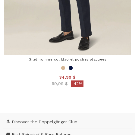
Gilet homme col Mao et poches plaquées
34,99 $
Price reduced from
to
59,99 $
-42%
4,7 out of 5 Customer Rating
🔝 Discover the Doppelgänger Club
🚚 Fast Shipping & Easy Returns