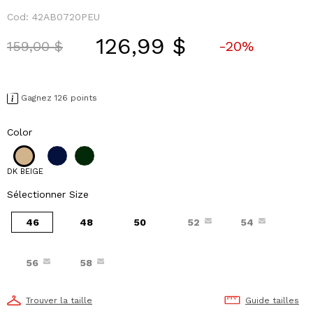
Cod:
42AB0720PEU
126,99 $
Price reduced from
to
159,00 $
-20%
Gagnez 126 points
Color
DK BEIGE
Sélectionner Size
46
48
50
52
54
56
58
Trouver la taille
Guide tailles