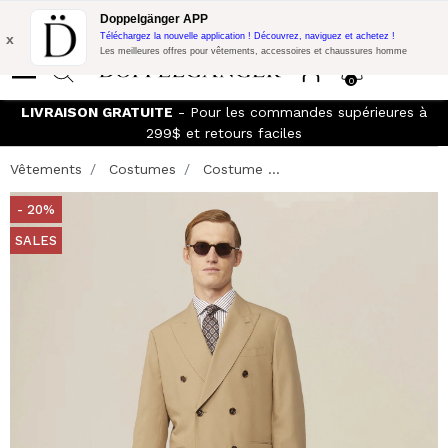
Promo Flash:
10% de réduction supplémentaire sur 300$ d'achat
Doppelgänger APP
avec le code:
DOPPEL300
x
Téléchargez la nouvelle application ! Découvrez, naviguez et achetez !
Les meilleures offres pour vêtements, accessoires et chaussures homme
0
LIVRAISON GRATUITE
- Pour les commandes supérieures à
299$ et retours faciles
Vêtements
Costumes
Costume ...
- 20%
SALES