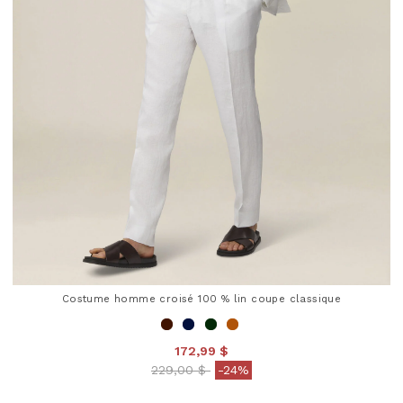
Costume homme croisé 100 % lin coupe classique
172,99 $
Price reduced from
to
229,00 $
-24%
4 out of 5 Customer Rating