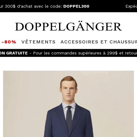
ur 300$ d'achat avec le code:
DOPPEL300
Expéd
S -80%
VÊTEMENTS
ACCESSOIRES ET CHAUSSU
ON GRATUITE
- Pour les commandes supérieures à 299$ et retour