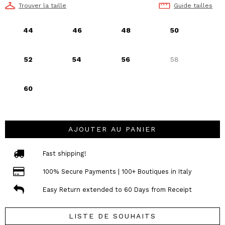
Trouver la taille
Guide tailles
44
46
48
50
52
54
56
58
60
AJOUTER AU PANIER
Fast shipping!
100% Secure Payments | 100+ Boutiques in Italy
Easy Return extended to 60 Days from Receipt
LISTE DE SOUHAITS