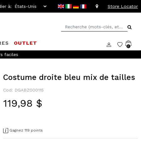
ier à:
Store Locator
RES
OUTLET
0
s faciles
Costume droite bleu mix de tailles
Cod: DGABZ000115
119,98 $
Gagnez 119 points