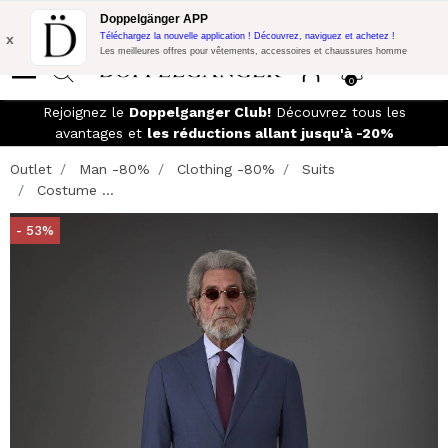
Promo Flash:
10% de réduction supplémentaire sur 300$ d'achat
Doppelgänger APP
avec le code:
DOPPEL300
x
Téléchargez la nouvelle application ! Découvrez, naviguez et achetez !
Les meilleures offres pour vêtements, accessoires et chaussures homme
0
Rejoignez le
Doppelganger Club!
Découvrez tous les
avantages et
les réductions allant jusqu'à -20%
Outlet
Man -80%
Clothing -80%
Suits
Costume ...
- 53%