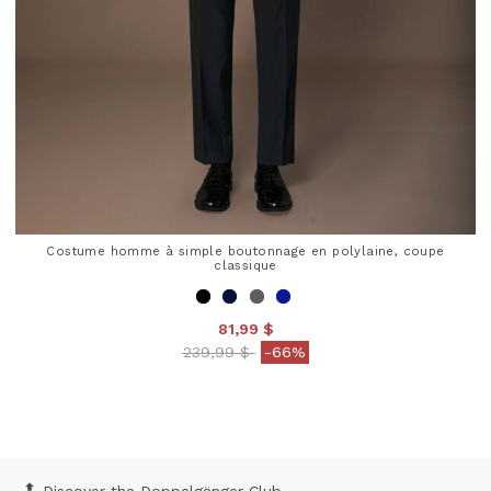
Costume homme à simple boutonnage en polylaine, coupe
classique
81,99 $
Price reduced from
to
239,99 $
-66%
4,7 out of 5 Customer Rating