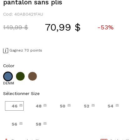
pantalon sans plis
Cod:
40AB0421FAU
70,99 $
Price reduced from
to
149,99 $
-53%
Gagnez 70 points
Color
DENIM
Sélectionner Size
46
48
50
52
54
56
58