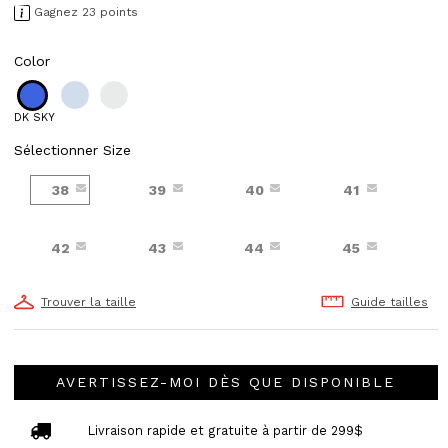
Gagnez 23 points
Color
DK SKY
Sélectionner Size
38
39
40
41
42
43
44
45
Trouver la taille
Guide tailles
AVERTISSEZ-MOI DÈS QUE DISPONIBLE
Livraison rapide et gratuite à partir de 299$