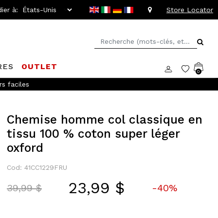
ier à:
Store Locator
RES
OUTLET
0
s faciles
Chemise homme col classique en
tissu 100 % coton super léger
oxford
Cod: 41CC1229FRU
23,99 $
Price reduced from
to
39,99 $
-40%