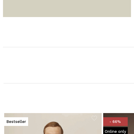
Bestseller
- 66%
Online only