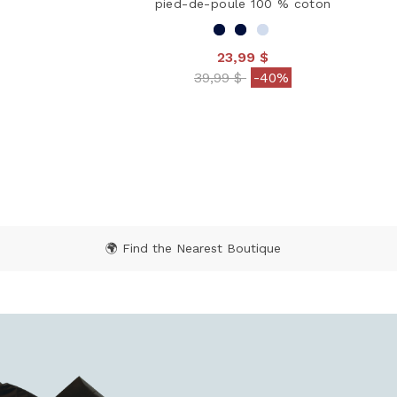
pied-de-poule 100 % coton
23,99 $
 from
Price reduced from
to
39,99 $
-40%
 Rating
5 out of 5 Customer Rating
🌍 Find the Nearest Boutique