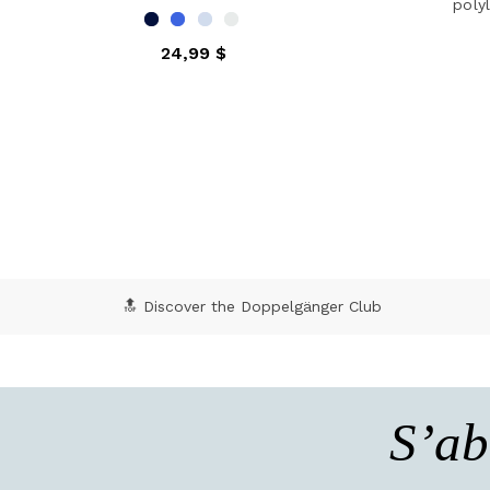
poly
24,99 $
5 out of 5 Customer Rating
4,7
🔝 Discover the Doppelgänger Club
S’ab