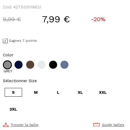
Cod:
42TS3301MCU
7,99 €
Price reduced from
to
9,99 €
-20%
Gagnez 7 points
Color
GREY
Sélectionner Size
S
M
L
XL
XXL
3XL
Trouver la taille
Guide tailles