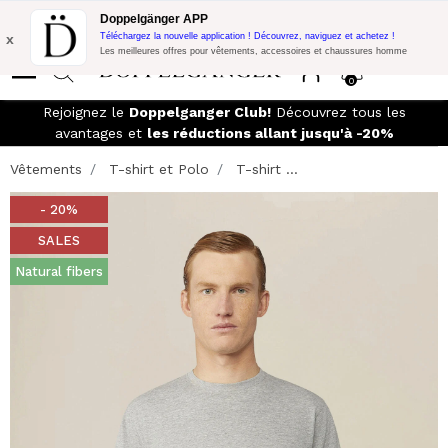
Promo Flash:
10% de réduction supplémentaire sur 300€ d'achat
Doppelgänger APP
avec le code:
DOPPEL300
x
Téléchargez la nouvelle application ! Découvrez, naviguez et achetez !
Les meilleures offres pour vêtements, accessoires et chaussures homme
0
Rejoignez le
Doppelganger Club!
Découvrez tous les
avantages et
les réductions allant jusqu'à -20%
Vêtements
T-shirt et Polo
T-shirt ...
- 20%
SALES
Natural fibers