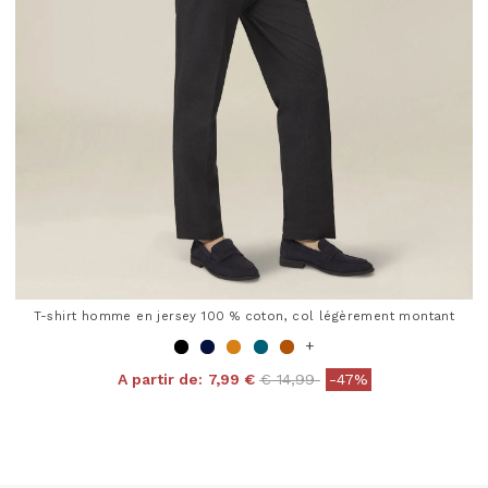
T-shirt homme en jersey 100 % coton, col légèrement montant
+
Price reduced from
to
A partir de:
7,99 €
€ 14,99
-47%
4 out of 5 Customer Rating