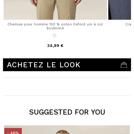
Chemise pour homme 100 % coton Oxford uni à col
Crav
boutonné
34,99 €
5 out of 5 Customer Rating
ACHETEZ LE LOOK
SUGGESTED FOR YOU
- 46%