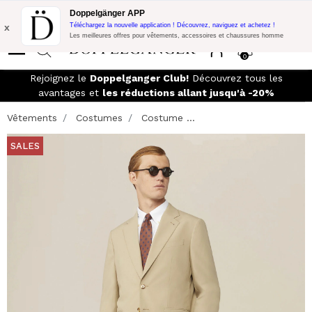
Promo Flash:
10% de réduction supplémentaire sur 300€ d'achat
Doppelgänger APP
avec le code:
DOPPEL300
x
Téléchargez la nouvelle application ! Découvrez, naviguez et achetez !
Les meilleures offres pour vêtements, accessoires et chaussures homme
0
Rejoignez le
Doppelganger Club!
Découvrez tous les
avantages et
les réductions allant jusqu'à -20%
Vêtements
Costumes
Costume ...
SALES