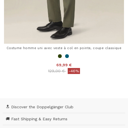
Costume homme uni avec veste à col en pointe, coupe classique
69,99 €
Price reduced from
to
129,00 €
-46%
5 out of 5 Customer Rating
🔝 Discover the Doppelgänger Club
🚚 Fast Shipping & Easy Returns