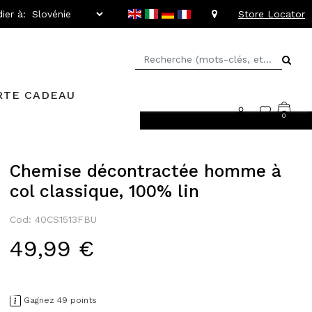
ier à:
Store Locator
RTE CADEAU
0
rs faciles
Chemise décontractée homme à
col classique, 100% lin
Cod: 40CS1513FBU
49,99 €
Gagnez 49 points