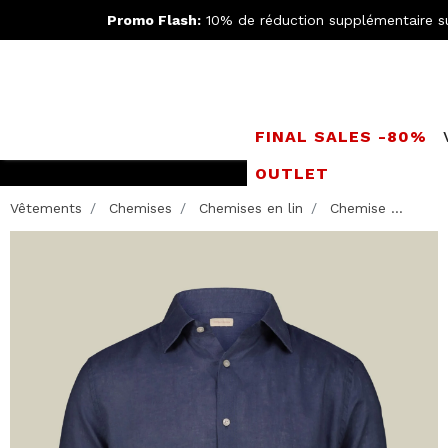
Promo Flash:
10% de réduction supplémentaire s
FINAL SALES -80%
OUTLET
LIVRAISO
Vêtements
Chemises
Chemises en lin
Chemise ...