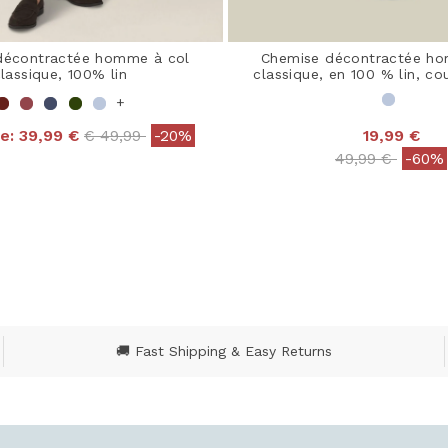
décontractée homme à col
Chemise décontractée ho
lassique, 100% lin
classique, en 100 % lin, c
+
Price reduced from
to
e:
39,99 €
€ 49,99
-20%
19,99 €
ut of 5 Customer Rating
Price reduced
to
49,99 €
-60%
5 out of 5 Customer R
🚚 Fast Shipping & Easy Returns