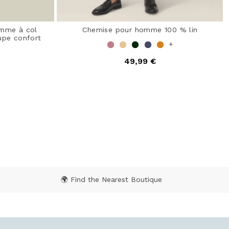
mme à col
Chemise pour homme 100 % lin
oupe confort
+
49,99 €
4,7 out of 5 Customer Rating
 from
ating
🌍 Find the Nearest Boutique