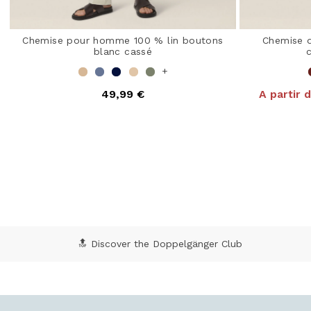
Chemise pour homme 100 % lin boutons
Chemise 
blanc cassé
c
+
49,99 €
A partir d
3,6 out of 5 Customer Rating
5 o
🔝 Discover the Doppelgänger Club