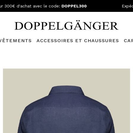
ur 300€ d'achat avec le code:
DOPPEL300
Expéd
VÊTEMENTS
ACCESSOIRES ET CHAUSSURES
CA
N GRATUITE
- Pour les commandes supérieures à 199,90€ et retou