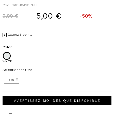
Cod:
39PH6438PHU
5,00 €
Price reduced from
to
9,99 €
-50%
Gagnez 5 points
Color
WHITE
Sélectionner Size
UN
AVERTISSEZ-MOI DÈS QUE DISPONIBLE