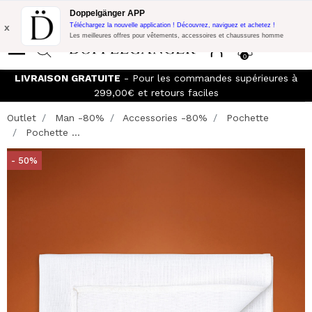
Promo Flash:
10% de réduction supplémentaire sur 300€ d'achat
Doppelgänger APP
avec le code:
DOPPEL300
x
Téléchargez la nouvelle application ! Découvrez, naviguez et achetez !
Les meilleures offres pour vêtements, accessoires et chaussures homme
0
LIVRAISON GRATUITE
- Pour les commandes supérieures à
299,00€ et retours faciles
Outlet
Man -80%
Accessories -80%
Pochette
Pochette ...
- 50%