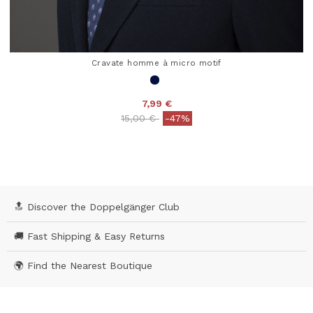
Cravate homme à micro motif
7,99 €
Price reduced from
to
15,00 €
-47%
5 out of 5 Customer Rating
🔝 Discover the Doppelgänger Club
🚚 Fast Shipping & Easy Returns
🌍 Find the Nearest Boutique