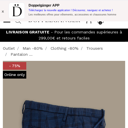
Promo Flash:
10% de réduction supplémentaire sur 300€ d'achat
Doppelgänger APP
avec le code:
DOPPEL300
x
Téléchargez la nouvelle application ! Découvrez, naviguez et achetez !
Les meilleures offres pour vêtements, accessoires et chaussures homme
0
LIVRAISON GRATUITE
- Pour les commandes supérieures à
299,00€ et retours faciles
Outlet
Man -80%
Clothing -80%
Trousers
Pantalon ...
- 75%
Online only