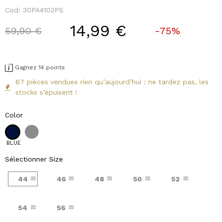
Cod:
30PA4102PS
14,99 €
Price reduced from
to
59,90 €
-75%
Gagnez 14 points
67 pièces vendues rien qu’aujourd’hui : ne tardez pas, les
stocks s’épuisent !
Color
BLUE
Sélectionner Size
44
46
48
50
52
54
56