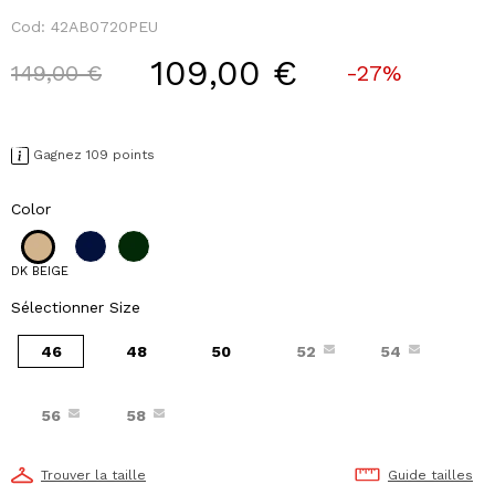
Cod:
42AB0720PEU
109,00 €
Price reduced from
to
149,00 €
-27%
Gagnez 109 points
Color
DK BEIGE
Sélectionner Size
46
48
50
52
54
56
58
Trouver la taille
Guide tailles