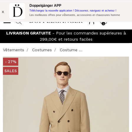
Promo Flash:
10% de réduction supplémentaire sur 300€ d'achat
Doppelgänger APP
avec le code:
DOPPEL300
x
Téléchargez la nouvelle application ! Découvrez, naviguez et achetez !
Les meilleures offres pour vêtements, accessoires et chaussures homme
0
LIVRAISON GRATUITE
- Pour les commandes supérieures à
299,00€ et retours faciles
Vêtements
Costumes
Costume ...
- 27%
SALES