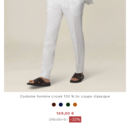
Costume homme croisé 100 % lin coupe classique
149,00 €
Price reduced from
to
219,00 €
-32%
4 out of 5 Customer Rating