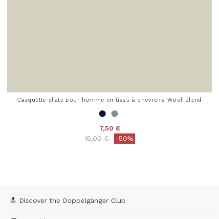
Casquette plate pour homme en tissu à chevrons Wool Blend
7,50 €
Price reduced from
to
15,00 €
-50%
5 out of 5 Customer Rating
🔝 Discover the Doppelgänger Club