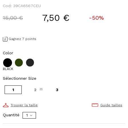
Cod:
39CA6567CEU
7,50 €
Price reduced from
to
15,00 €
-50%
Gagnez 7 points
Color
BLACK
Sélectionner Size
1
2
3
Trouver la taille
Guide tailles
Quantité