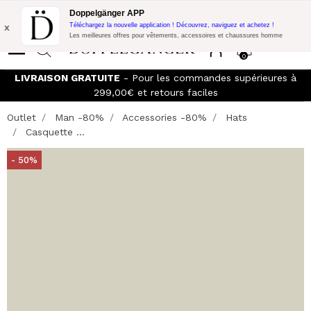
Promo Flash:
10% de réduction supplémentaire sur 300€ d'achat
Doppelgänger APP
avec le code:
DOPPEL300
x
Téléchargez la nouvelle application ! Découvrez, naviguez et achetez !
Les meilleures offres pour vêtements, accessoires et chaussures homme
0
LIVRAISON GRATUITE
- Pour les commandes supérieures à
299,00€ et retours faciles
Outlet
Man -80%
Accessories -80%
Hats
Casquette ...
- 50%