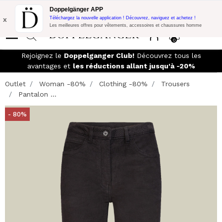
Promo Flash:
10% de réduction supplémentaire sur 300€ d'achat
Doppelgänger APP
avec le code:
DOPPEL300
x
Téléchargez la nouvelle application ! Découvrez, naviguez et achetez !
Les meilleures offres pour vêtements, accessoires et chaussures homme
0
Rejoignez le
Doppelganger Club!
Découvrez tous les
avantages et
les réductions allant jusqu'à -20%
Outlet
Woman -80%
Clothing -80%
Trousers
Pantalon ...
- 80%