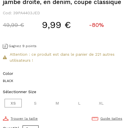
jambe droite, en denim, coupe classique
Cod:
39PA4403JED
9,99 €
Price reduced from
to
49,99 €
-80%
Gagnez 9 points
Attention : ce produit est dans le panier de 221 autres
utilisateurs !
Color
BLACK
Sélectionner Size
XS
S
M
L
XL
Trouver la taille
Guide tailles