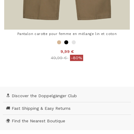
Pantalon carotte pour femme en mélange lin et coton
9,99 €
Price reduced from
to
49,99 €
-80%
4,7 out of 5 Customer Rating
🔝 Discover the Doppelgänger Club
🚚 Fast Shipping & Easy Returns
🌍 Find the Nearest Boutique