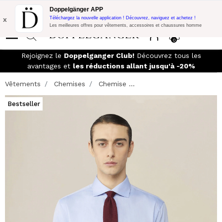
Promo Flash:
10% de réduction supplémentaire sur 300€ d'achat
Doppelgänger APP
avec le code:
DOPPEL300
x
Téléchargez la nouvelle application ! Découvrez, naviguez et achetez !
Les meilleures offres pour vêtements, accessoires et chaussures homme
0
Rejoignez le
Doppelganger Club!
Découvrez tous les
avantages et
les réductions allant jusqu'à -20%
Vêtements
Chemises
Chemise ...
Bestseller