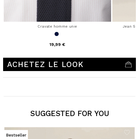
Cravate homme unie
Jean 5 
19,99 €
4,1 out of 5 Customer Rating
ACHETEZ LE LOOK
SUGGESTED FOR YOU
Bestseller