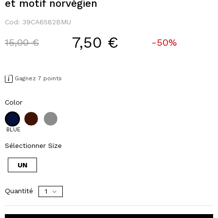
et motif norvégien
Cod:
39CA6582BMU
7,50 €
Price reduced from
to
15,00 €
-50%
Gagnez 7 points
Color
BLUE
Sélectionner Size
UN
Quantité