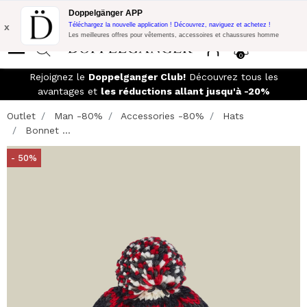
Promo Flash:
10% de réduction supplémentaire sur 300€ d'achat
Doppelgänger APP
avec le code:
DOPPEL300
x
Téléchargez la nouvelle application ! Découvrez, naviguez et achetez !
Les meilleures offres pour vêtements, accessoires et chaussures homme
0
Rejoignez le
Doppelganger Club!
Découvrez tous les
avantages et
les réductions allant jusqu'à -20%
Outlet
Man -80%
Accessories -80%
Hats
Bonnet ...
- 50%