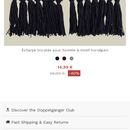
Écharpe tricotée pour homme à motif norvégien
14,99 €
Price reduced from
to
24,99 €
-40%
4 out of 5 Customer Rating
🔝 Discover the Doppelgänger Club
🚚 Fast Shipping & Easy Returns