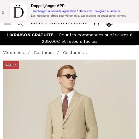
Promo Flash:
10% de réduction supplémentaire sur 300€ d'achat
Doppelgänger APP
avec le code:
DOPPEL300
x
Téléchargez la nouvelle application ! Découvrez, naviguez et achetez !
Les meilleures offres pour vêtements, accessoires et chaussures homme
0
LIVRAISON GRATUITE
- Pour les commandes supérieures à
299,00€ et retours faciles
Vêtements
Costumes
Costume ...
SALES