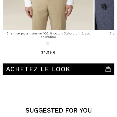
Chemise pour homme 100 % coton Oxford uni à col
Crav
boutonné
34,99 €
5 out of 5 Customer Rating
ACHETEZ LE LOOK
SUGGESTED FOR YOU