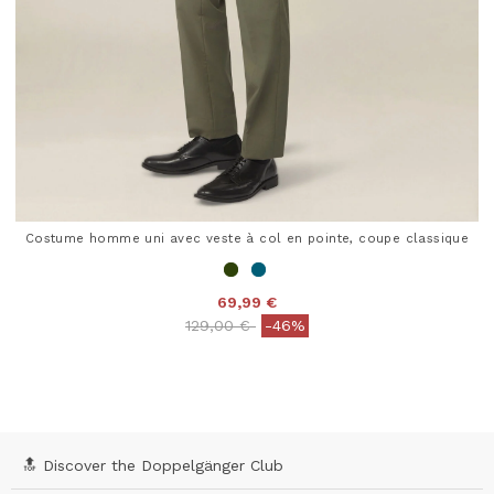
Costume homme uni avec veste à col en pointe, coupe classique
69,99 €
Price reduced from
to
129,00 €
-46%
5 out of 5 Customer Rating
🔝 Discover the Doppelgänger Club