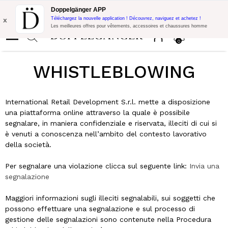
LIVRAISON GRATUITE!
10% de réduction supplémentaire sur 300€
Doppelgänger APP
d'achat avec le code:
DOPPEL300
x
Téléchargez la nouvelle application ! Découvrez, naviguez et achetez !
Les meilleures offres pour vêtements, accessoires et chaussures homme
0
WHISTLEBLOWING
International Retail Development S.r.l. mette a disposizione
una piattaforma online attraverso la quale è possibile
segnalare, in maniera confidenziale e riservata, illeciti di cui si
è venuti a conoscenza nell’ambito del contesto lavorativo
della società.
Per segnalare una violazione clicca sul seguente link:
Invia una
segnalazione
Maggiori informazioni sugli illeciti segnalabili, sui soggetti che
possono effettuare una segnalazione e sul processo di
gestione delle segnalazioni sono contenute nella Procedura