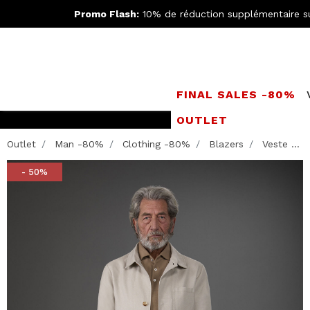
Promo Flash:
10% de réduction supplémentaire s
FINAL SALES -80%
OUTLET
Rejoignez le
Doppe
Outlet
Man -80%
Clothing -80%
Blazers
Veste ...
- 50%