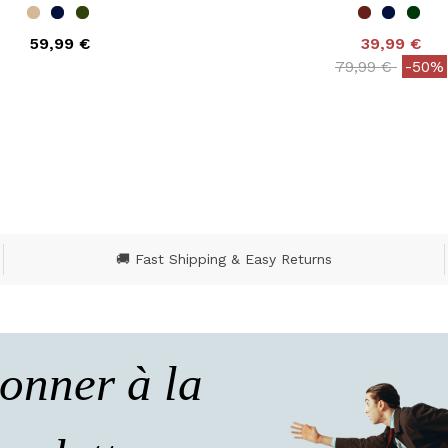
59,99 €
39,99 €
 out of 5 Customer Rating
Price reduced
to
79,99 €
-50%
3,7 out of 5 Customer
🚚 Fast Shipping & Easy Returns
onner à la