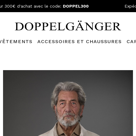
ur 300€ d'achat avec le code:
DOPPEL300
Expéd
VÊTEMENTS
ACCESSOIRES ET CHAUSSURES
CA
lganger Club!
Découvrez tous les avantages et
les réductions a