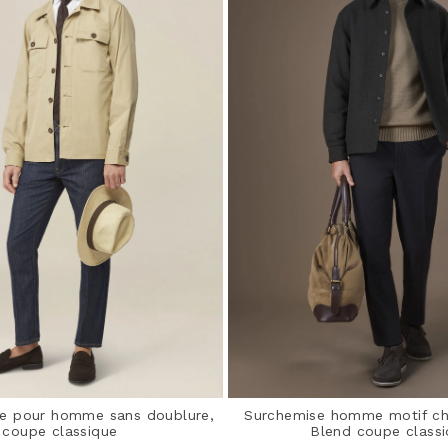
se pour homme sans doublure,
Surchemise homme motif c
coupe classique
Blend coupe class