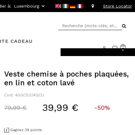
ier à:
Store Locator
RTE CADEAU
0
llant jusqu'à -20%
Veste chemise à poches plaquées,
en lin et coton lavé
Cod: 40GC5324GCU
39,99 €
Price reduced from
to
79,99 €
-50%
Gagnez 39 points