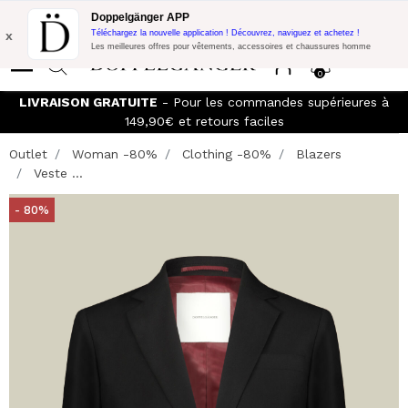
Promo Flash:
10% de réduction supplémentaire sur 300€ d'achat
Doppelgänger APP
avec le code:
DOPPEL300
x
Téléchargez la nouvelle application ! Découvrez, naviguez et achetez !
Les meilleures offres pour vêtements, accessoires et chaussures homme
0
LIVRAISON GRATUITE
- Pour les commandes supérieures à
149,90€ et retours faciles
Outlet
Woman -80%
Clothing -80%
Blazers
Veste ...
- 80%