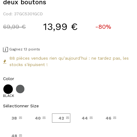
deux boutons
Cod:
37GC5301GCD
13,99 €
Price reduced from
to
69,99 €
-80%
Gagnez 13 points
88 pièces vendues rien qu’aujourd’hui : ne tardez pas, les
stocks s’épuisent !
Color
BLACK
Sélectionner Size
38
40
42
44
46
48