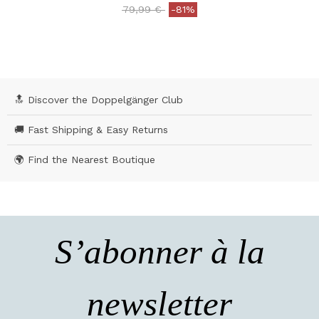
Price reduced from
to
79,99 €
-81%
3,8 out of 5 Customer Rating
🔝 Discover the Doppelgänger Club
🚚 Fast Shipping & Easy Returns
🌍 Find the Nearest Boutique
S’abonner à la
newsletter