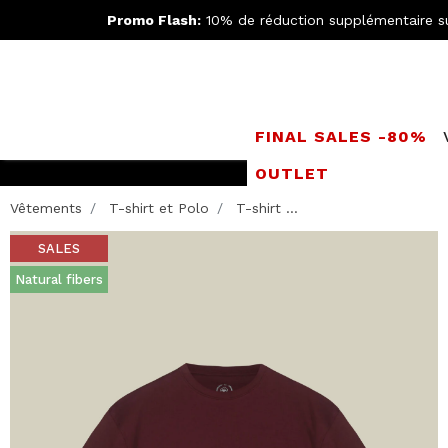
Promo Flash:
10% de réduction supplémentaire s
FINAL SALES -80%
OUTLET
LIVRAISO
Vêtements
T-shirt et Polo
T-shirt ...
SALES
Natural fibers