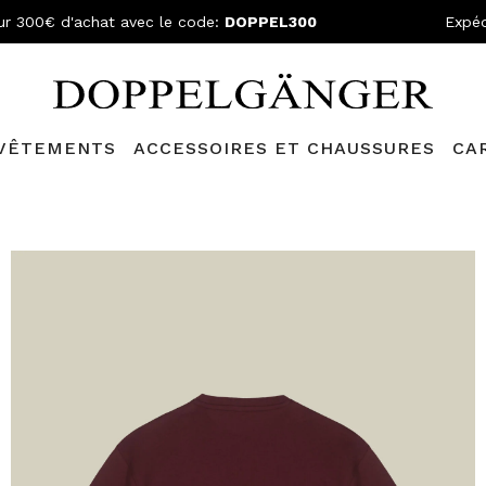
ur 300€ d'achat avec le code:
DOPPEL300
Expéd
VÊTEMENTS
ACCESSOIRES ET CHAUSSURES
CA
N GRATUITE
- Pour les commandes supérieures à 149,90€ et retou