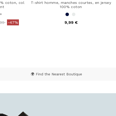
 % coton, col
T-shirt homme, manches courtes, en jersey
nt
100% coton
+
e reduced from
to
,99
-47%
9,99 €
ating
5 out of 5 Customer Rating
🌍 Find the Nearest Boutique