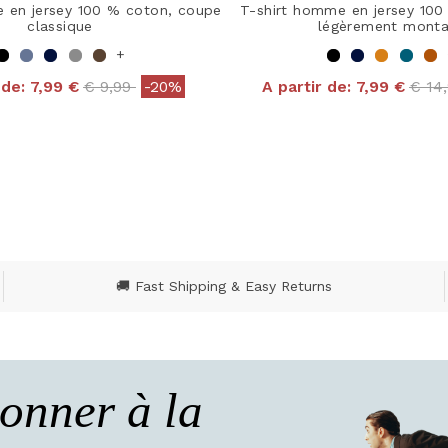
 en jersey 100 % coton, coupe
T-shirt homme en jersey 100
classique
légèrement monta
+
Price reduced from
to
Pric
 de:
7,99 €
€ 9,99
-20%
A partir de:
7,99 €
€ 14
 out of 5 Customer Rating
4 out of 5 Customer R
🚚 Fast Shipping & Easy Returns
onner à la