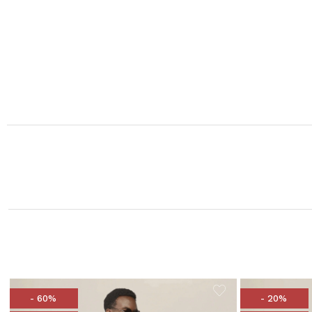
- 60%
- 20%