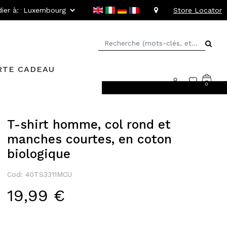
ier à:
Store Locator
RTE CADEAU
0
rs faciles
T-shirt homme, col rond et
manches courtes, en coton
biologique
Cod: 40TS3311MCU
19,99 €