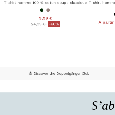
T-shirt homme 100 % coton coupe classique
T-shirt homme
9,99 €
A partir
Price reduced from
to
24,99 €
-60%
4,8
5 out of 5 Customer Rating
🔝 Discover the Doppelgänger Club
S’ab