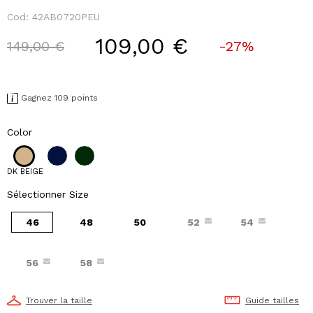
Cod:
42AB0720PEU
109,00 €
Price reduced from
to
149,00 €
-27%
Gagnez 109 points
Color
DK BEIGE
Sélectionner Size
46
48
50
52
54
56
58
Trouver la taille
Guide tailles