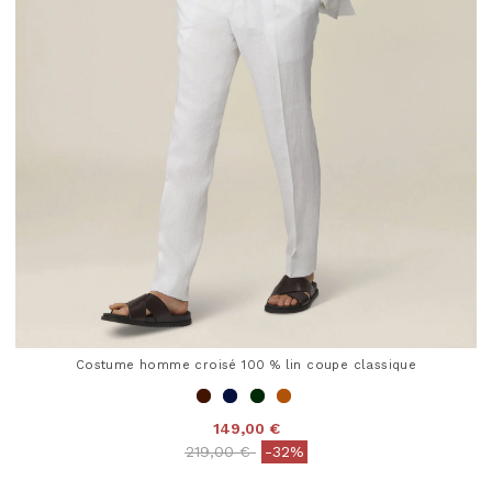
Costume homme croisé 100 % lin coupe classique
149,00 €
Price reduced from
to
219,00 €
-32%
4 out of 5 Customer Rating