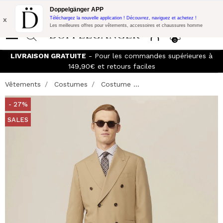
Promo Flash:
10% de réduction supplémentaire sur 300€ d'achat
Doppelgänger APP
avec le code:
DOPPEL300
x
Téléchargez la nouvelle application ! Découvrez, naviguez et achetez !
Les meilleures offres pour vêtements, accessoires et chaussures homme
0
LIVRAISON GRATUITE
- Pour les commandes supérieures à
149,90€ et retours faciles
Vêtements
Costumes
Costume ...
- 27%
SALES