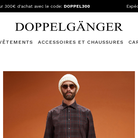
ur 300€ d'achat avec le code:
DOPPEL300
Expéd
VÊTEMENTS
ACCESSOIRES ET CHAUSSURES
CA
N GRATUITE
- Pour les commandes supérieures à 149,90€ et retou