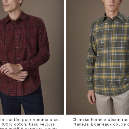
ontractée pour homme à col
Chemise homme décontract
, 100% coton, tissu velours
flanelle à carreaux coupe 
avec motif à carreaux, coupe