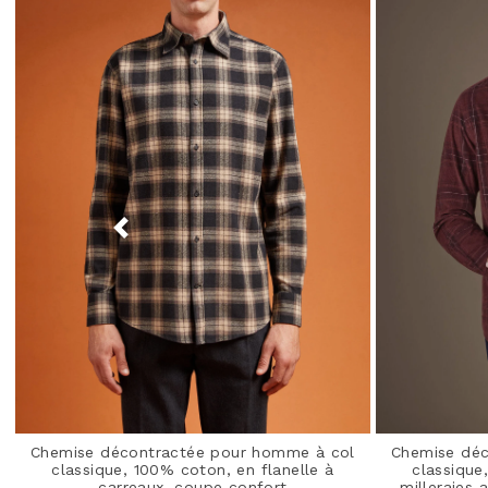
Chemise décontractée pour homme à col
Chemise déc
classique, 100% coton, en flanelle à
classique
carreaux, coupe confort
milleraies 