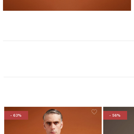
- 63%
- 56%