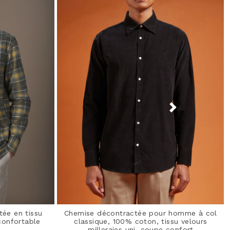
ée en tissu
Chemise décontractée pour homme à col
confortable
classique, 100% coton, tissu velours
milleraies uni, coupe confort