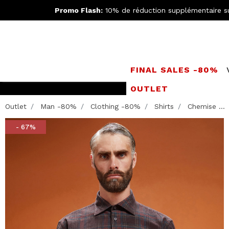
Promo Flash:
10% de réduction supplémentaire s
FINAL SALES -80%
OUTLET
LIVRAISO
Outlet
Man -80%
Clothing -80%
Shirts
Chemise ...
- 67%