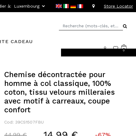
ier à:
Store Locator
RTE CADEAU
0
rs faciles
Chemise décontractée pour
homme à col classique, 100%
coton, tissu velours milleraies
avec motif à carreaux, coupe
confort
Cod: 39CS1507FBU
14,99 €
Price reduced from
to
44,99 €
-67%