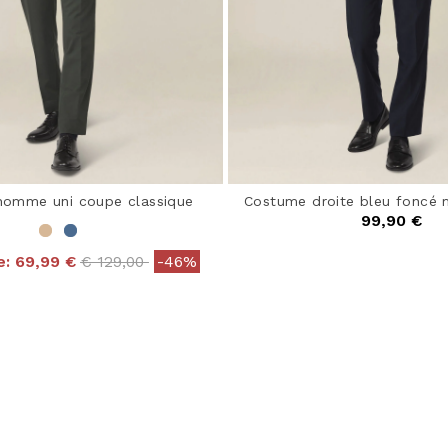
omme uni coupe classique
Costume droite bleu foncé m
99,90 €
4,4 out of 5 Customer
Price reduced from
to
e:
69,99 €
€ 129,00
-46%
 out of 5 Customer Rating