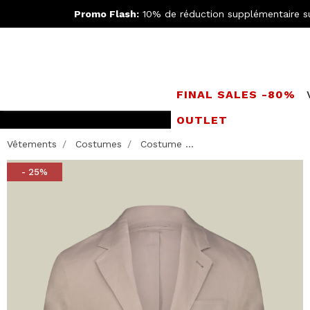
Promo Flash:
10% de réduction supplémentaire s
FINAL SALES -80%
OUTLET
Rejoignez le
Doppe
Vêtements
Costumes
Costume ...
- 25%