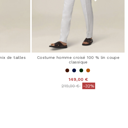
ix de tailles
Costume homme croisé 100 % lin coupe
classique
 Rating
149,00 €
Price reduced from
to
219,00 €
-32%
4 out of 5 Customer Rating