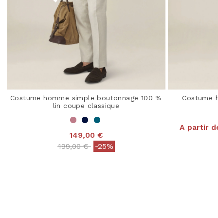
Costume homme simple boutonnage 100 %
Costume h
lin coupe classique
A partir d
149,00 €
4,3
Price reduced from
to
199,00 €
-25%
3,2 out of 5 Customer Rating