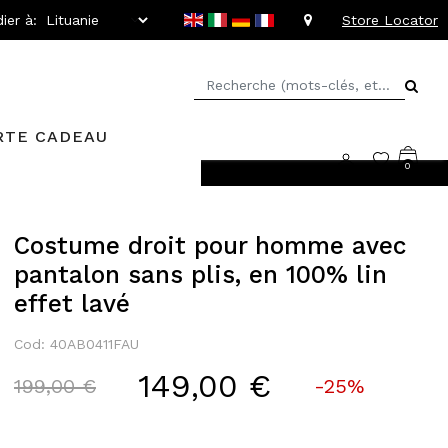
ier à:
Store Locator
RTE CADEAU
0
llant jusqu'à -20%
Costume droit pour homme avec
pantalon sans plis, en 100% lin
effet lavé
Cod: 40AB0411FAU
149,00 €
Price reduced from
to
199,00 €
-25%