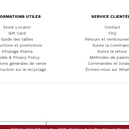
FORMATIONS UTILES
SERVICE CLIENTÈ
Store Locator
Contact
Gift Card
FAQ
Guide des tailles
Retours et rembourse
ctions et promotions
Suivre la comman
Infopage Klarna
Suivre le retour
okie & Privacy Policy
Méthodes de paiem
ions générales de vente
Commandes et livrai
truction sur le recyclage
Écrivez-nous sur Wha
 lors de la collecte
Vos choix en matière de confidenti