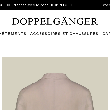
ur 300€ d'achat avec le code:
DOPPEL300
Expéd
VÊTEMENTS
ACCESSOIRES ET CHAUSSURES
CA
lganger Club!
Découvrez tous les avantages et
les réductions a