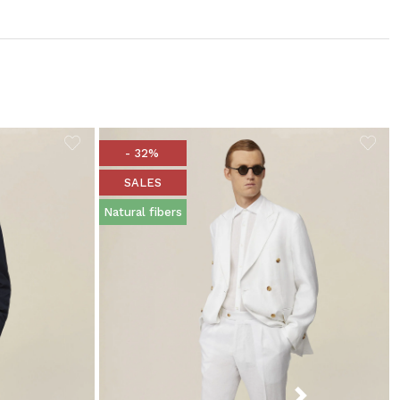
- 32%
SALES
Natural fibers