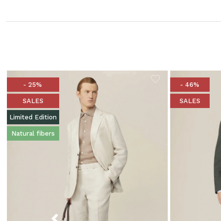
- 25%
- 46%
SALES
SALES
Limited Edition
Natural fibers