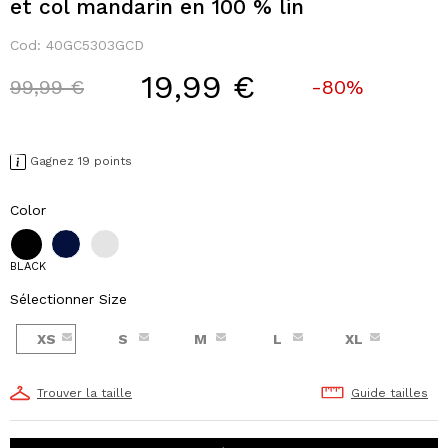
et col mandarin en 100 % lin
Cod:
40GC5303GCD
19,99 €
Price reduced from
to
99,99 €
-80%
Gagnez 19 points
Color
BLACK
Sélectionner Size
XS
S
M
L
XL
Trouver la taille
Guide tailles