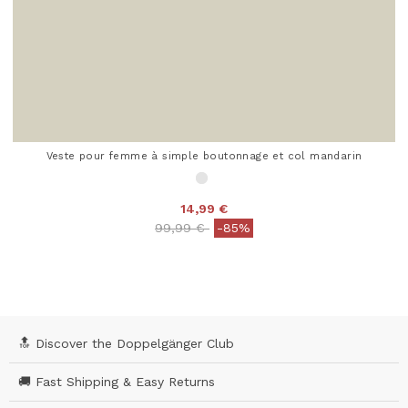
Veste pour femme à simple boutonnage et col mandarin
14,99 €
Price reduced from
to
99,99 €
-85%
3,9 out of 5 Customer Rating
🔝 Discover the Doppelgänger Club
🚚 Fast Shipping & Easy Returns