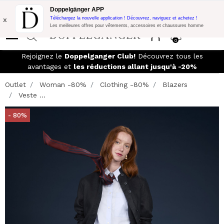
Promo Flash:
10% de réduction supplémentaire sur 300€ d'achat
Doppelgänger APP
avec le code:
DOPPEL300
x
Téléchargez la nouvelle application ! Découvrez, naviguez et achetez !
Les meilleures offres pour vêtements, accessoires et chaussures homme
0
Rejoignez le
Doppelganger Club!
Découvrez tous les
avantages et
les réductions allant jusqu'à -20%
Outlet
Woman -80%
Clothing -80%
Blazers
Veste ...
- 80%