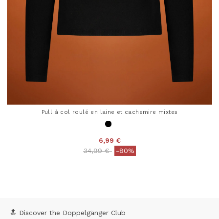
Pull à col roulé en laine et cachemire mixtes
6,99 €
Price reduced from
to
34,99 €
-80%
5 out of 5 Customer Rating
🔝 Discover the Doppelgänger Club