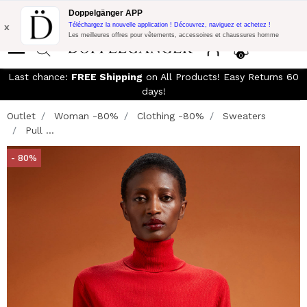
LIVRAISON GRATUITE!
10% de réduction supplémentaire sur 300€
Doppelgänger APP
d'achat avec le code:
DOPPEL300
x
Téléchargez la nouvelle application ! Découvrez, naviguez et achetez !
Les meilleures offres pour vêtements, accessoires et chaussures homme
0
Last chance:
FREE Shipping
on All Products! Easy Returns 60
days!
Outlet
Woman -80%
Clothing -80%
Sweaters
Pull ...
- 80%