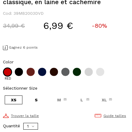
classique, en laine et cachemire
Cod:
39MB2003DVD
6,99 €
Price reduced from
to
34,99 €
-80%
Gagnez 6 points
Color
RED
Sélectionner Size
XS
S
M
L
XL
Trouver la taille
Guide tailles
Quantité