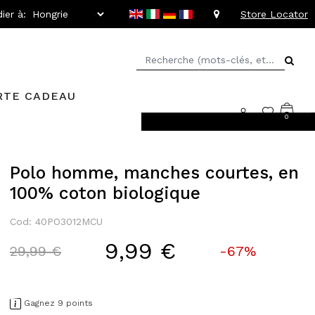
ier à:
Store Locator
RTE CADEAU
0
llant jusqu'à -20%
Polo homme, manches courtes, en
100% coton biologique
Cod: 40PO3012MCU
9,99 €
Price reduced from
to
29,99 €
-67%
Gagnez 9 points