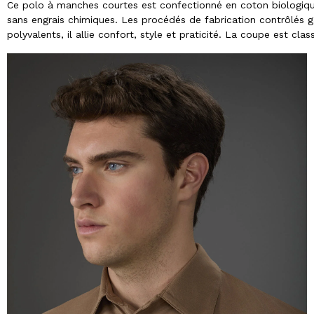
Ce polo à manches courtes est confectionné en coton biologique 
sans engrais chimiques. Les procédés de fabrication contrôlés gar
polyvalents, il allie confort, style et praticité. La coupe est clas