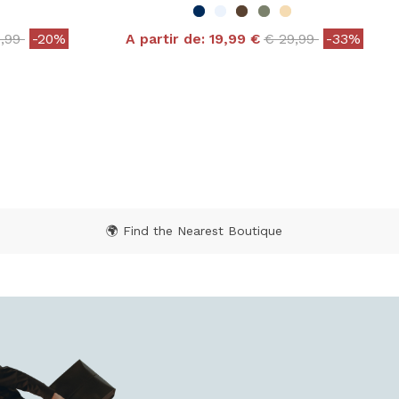
e reduced from
to
Price reduced from
to
4,99
-20%
A partir de:
19,99 €
€ 29,99
-33%
 Rating
4,1 out of 5 Customer Rating
🌍 Find the Nearest Boutique