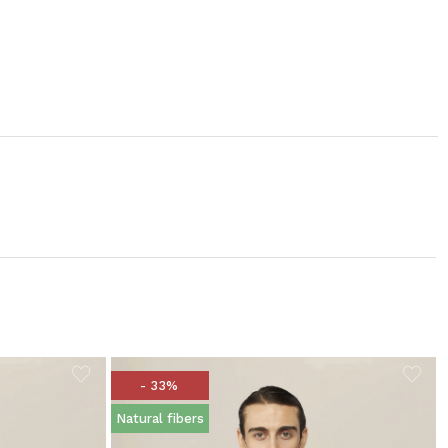
- 33%
Natural fibers