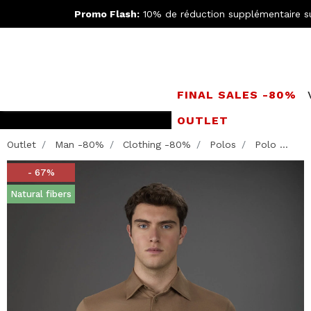
Promo Flash:
10% de réduction supplémentaire s
FINAL SALES -80%
OUTLET
Rejoignez le
Doppe
Outlet
Man -80%
Clothing -80%
Polos
Polo ...
- 67%
Natural fibers