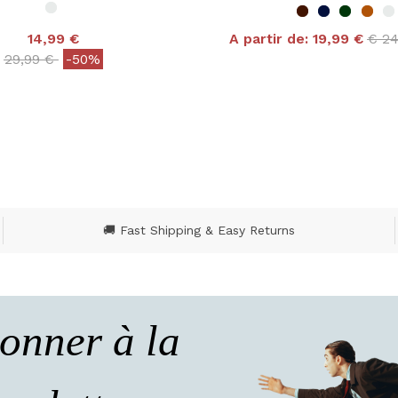
Pric
14,99 €
A partir de:
19,99 €
€ 2
4,6 out of 5 Customer
Price reduced from
to
29,99 €
-50%
 out of 5 Customer Rating
🚚 Fast Shipping & Easy Returns
onner à la