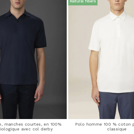
Natural fibers
, manches courtes, en 100%
Polo homme 100 % coton 
iologique avec col derby
classique