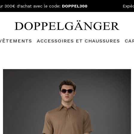
ur 300€ d'achat avec le code:
DOPPEL300
Expéd
VÊTEMENTS
ACCESSOIRES ET CHAUSSURES
CA
lganger Club!
Découvrez tous les avantages et
les réductions a