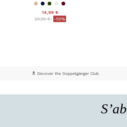
14,99 €
Price reduced from
to
29,99 €
-50%
4,9 out of 5 Customer Rating
4,6
🔝 Discover the Doppelgänger Club
S’ab