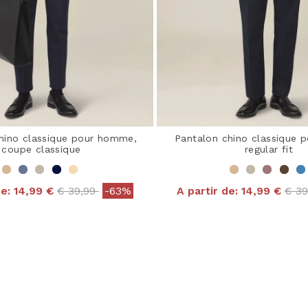
hino classique pour homme,
Pantalon chino classique
coupe classique
regular fit
Price reduced from
to
Pric
de:
14,99 €
€ 39,99
-63%
A partir de:
14,99 €
€ 3
 out of 5 Customer Rating
5 out of 5 Customer R