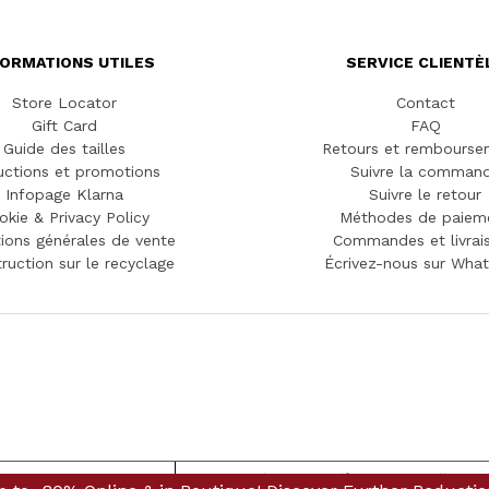
FORMATIONS UTILES
SERVICE CLIENTÈ
Store Locator
Contact
Gift Card
FAQ
Guide des tailles
Retours et rembourse
ctions et promotions
Suivre la comman
Infopage Klarna
Suivre le retour
okie & Privacy Policy
Méthodes de paiem
ions générales de vente
Commandes et livrai
truction sur le recyclage
Écrivez-nous sur Wha
 lors de la collecte
Vos choix en matière de confidenti