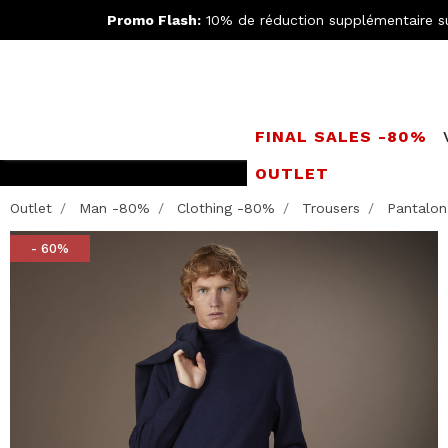
Promo Flash:
10% de réduction supplémentaire s
FINAL SALES -80%
OUTLET
Rejoignez le
Doppe
Outlet
Man -80%
Clothing -80%
Trousers
Pantalon 
- 60%