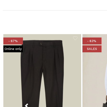
- 67%
- 63%
Online only
SALES