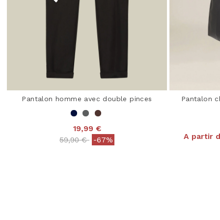
Pantalon homme avec double pinces
Pantalon c
19,99 €
A partir 
Price reduced from
to
59,90 €
-67%
4,9
3,2 out of 5 Customer Rating