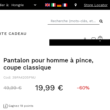
ier à:
Store Locator
RTE CADEAU
0
llant jusqu'à -20%
Pantalon pour homme à pince,
coupe classique
Cod: 39PA4205PNU
19,99 €
Price reduced from
to
49,99 €
-60%
Gagnez 19 points