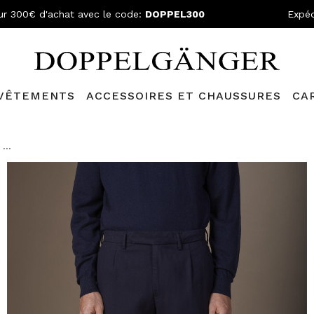
ur 300€ d'achat avec le code:
DOPPEL300
Expéd
VÊTEMENTS
ACCESSOIRES ET CHAUSSURES
CA
lganger Club!
Découvrez tous les avantages et
les réductions a
...