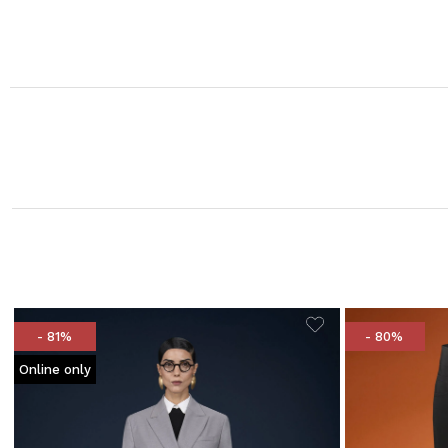
- 81%
- 80%
Online only