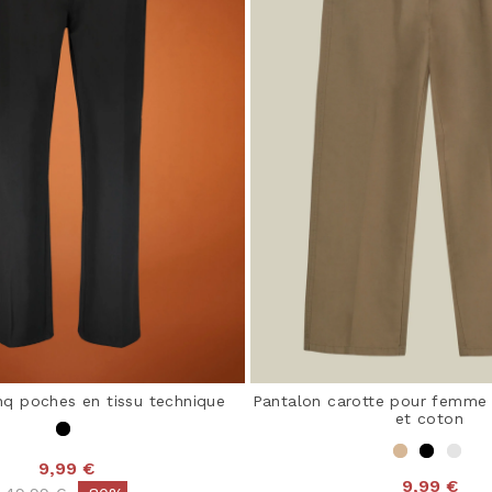
nq poches en tissu technique
Pantalon carotte pour femme 
et coton
9,99 €
9,99 €