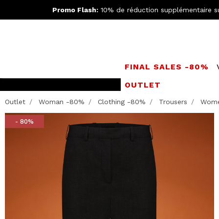
Promo Flash:
10% de réduction supplémentaire s
FINAL SALES -80%
OUTLET
Rejoignez le
Doppe
Outlet
Woman -80%
Clothing -80%
Trousers
Women
- 80%