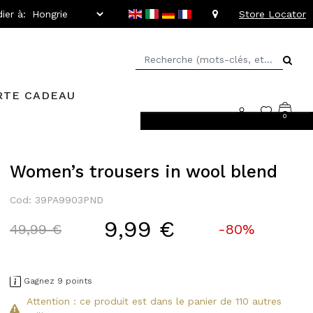
ier à:
Store Locator
RTE CADEAU
0
llant jusqu'à -20%
Women’s trousers in wool blend
Cod: 39PA9903PND
9,99 €
Price reduced from
to
49,99 €
-80%
Gagnez 9 points
Attention : ce produit est dans le panier de 110 autres