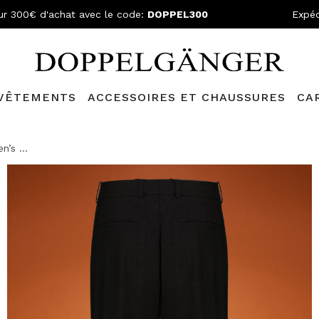
ur 300€ d'achat avec le code:
DOPPEL300
Expéd
VÊTEMENTS
ACCESSOIRES ET CHAUSSURES
CA
lganger Club!
Découvrez tous les avantages et
les réductions a
’s ...