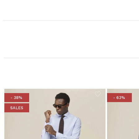
- 38%
- 63%
SALES