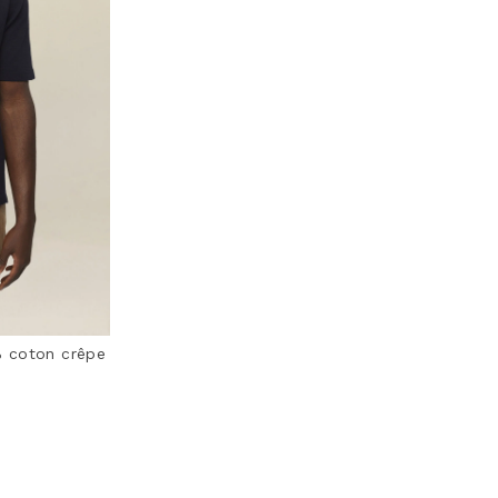
% coton crêpe
ting