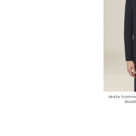
Veste homme
doubl
3,3 