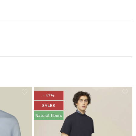
- 47%
SALES
Natural fibers