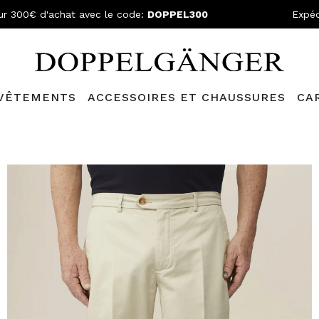
ur 300€ d'achat avec le code:
DOPPEL300
Expéd
VÊTEMENTS
ACCESSOIRES ET CHAUSSURES
CA
lganger Club!
Découvrez tous les avantages et
les réductions a