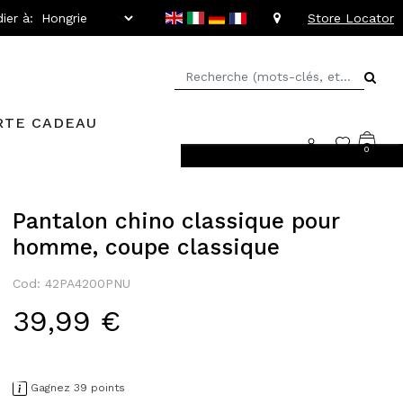
ier à:
Store Locator
RTE CADEAU
0
llant jusqu'à -20%
Pantalon chino classique pour
homme, coupe classique
Cod: 42PA4200PNU
39,99 €
Gagnez 39 points