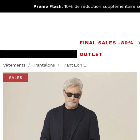
Promo Flash:
10% de réduction supplémentaire s
FINAL SALES -80%
OUTLET
Rejoignez le
Doppe
Vêtements
Pantalons
Pantalon ...
SALES