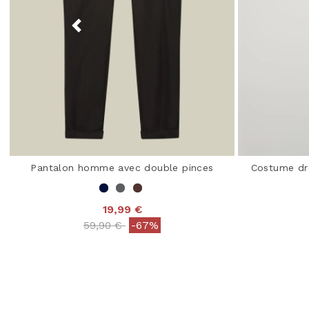
Pantalon homme avec double pinces
Costume dro
19,99 €
3,4
Price reduced from
to
59,90 €
-67%
3,2 out of 5 Customer Rating