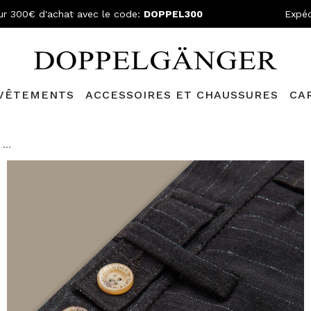
ur 300€ d'achat avec le code:
DOPPEL300
Expéd
VÊTEMENTS
ACCESSOIRES ET CHAUSSURES
CA
lganger Club!
Découvrez tous les avantages et
les réductions a
...