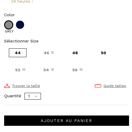
24 heures !
Color
GREY
Sélectionner Size
44
46
48
50
52
54
56
Trouver la taille
Guide tailles
Quantité
AJOUTER AU PANIER