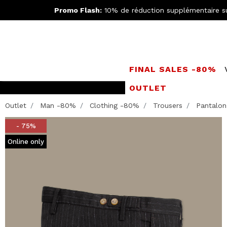
Promo Flash:
10% de réduction supplémentaire s
FINAL SALES -80%
OUTLET
Rejoignez le
Doppe
Outlet
Man -80%
Clothing -80%
Trousers
Pantalon 
- 75%
Online only