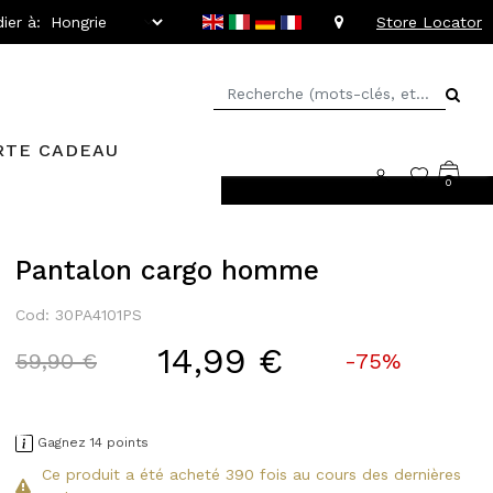
ier à:
Store Locator
RTE CADEAU
0
llant jusqu'à -20%
Pantalon cargo homme
Cod: 30PA4101PS
14,99 €
Price reduced from
to
59,90 €
-75%
Gagnez 14 points
Ce produit a été acheté 390 fois au cours des dernières