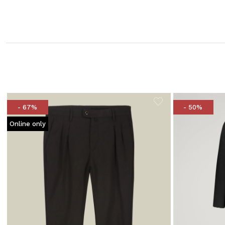
- 67%
- 50%
Online only