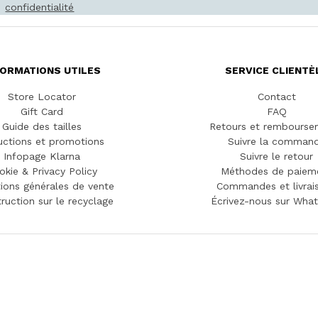
confidentialité
FORMATIONS UTILES
SERVICE CLIENTÈ
Store Locator
Contact
Gift Card
FAQ
Guide des tailles
Retours et rembourse
ctions et promotions
Suivre la comman
Infopage Klarna
Suivre le retour
okie & Privacy Policy
Méthodes de paiem
ions générales de vente
Commandes et livrai
truction sur le recyclage
Écrivez-nous sur Wha