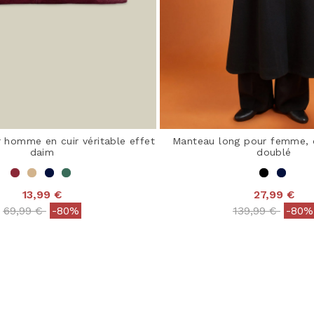
 homme en cuir véritable effet
Manteau long pour femme, 
daim
doublé
13,99 €
27,99 €
Price reduced from
to
Price reduced 
to
69,99 €
-80%
139,99 €
-80%
 out of 5 Customer Rating
4,8 out of 5 Customer