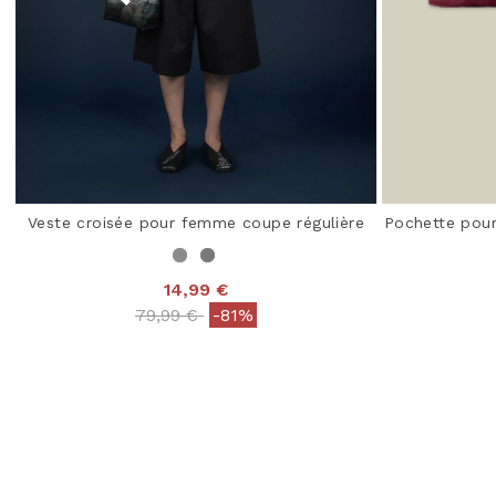
Veste croisée pour femme coupe régulière
Pochette pour
14,99 €
Price reduced from
to
79,99 €
-81%
3,8 out of 5 Customer Rating
3,6