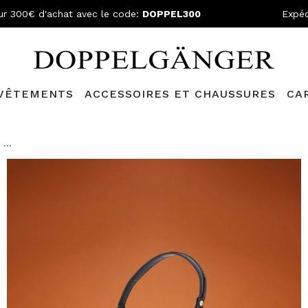
ur 300€ d'achat avec le code:
DOPPEL300
Expéd
VÊTEMENTS
ACCESSOIRES ET CHAUSSURES
CA
lganger Club!
Découvrez tous les avantages et
les réductions a
...