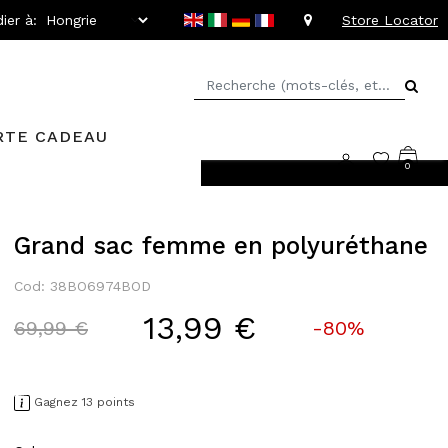
ier à:
Store Locator
RTE CADEAU
0
llant jusqu'à -20%
Grand sac femme en polyuréthane
Cod: 38BO6974BOD
13,99 €
Price reduced from
to
69,99 €
-80%
Gagnez 13 points