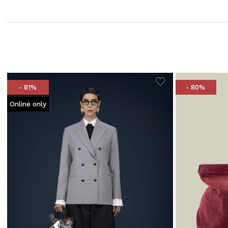
- 81%
- 80%
Online only