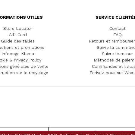
FORMATIONS UTILES
SERVICE CLIENTÈ
Store Locator
Contact
Gift Card
FAQ
Guide des tailles
Retours et rembourse
ctions et promotions
Suivre la comman
Infopage Klarna
Suivre le retour
okie & Privacy Policy
Méthodes de paiem
ions générales de vente
Commandes et livrai
truction sur le recyclage
Écrivez-nous sur Wha
 lors de la collecte
Vos choix en matière de confidenti