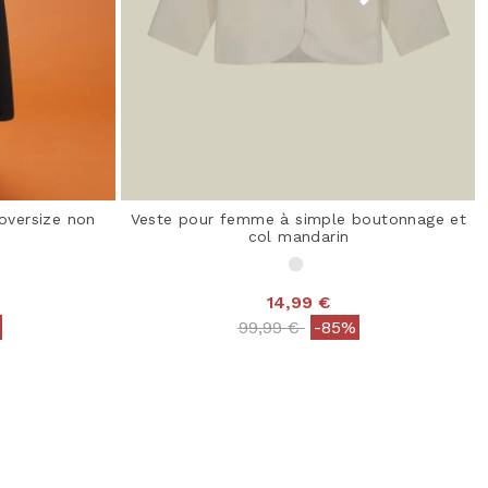
oversize non
Veste pour femme à simple boutonnage et
col mandarin
14,99 €
from
Price reduced from
to
99,99 €
-85%
 Rating
3,9 out of 5 Customer Rating