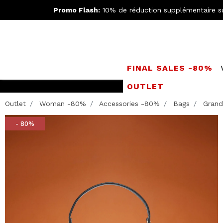
Promo Flash:
10% de réduction supplémentaire s
FINAL SALES -80%
OUTLET
Rejoignez le
Doppe
Outlet
Woman -80%
Accessories -80%
Bags
Grand 
- 80%