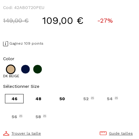
Cod:
42AB0720PEU
109,00 €
Price reduced from
to
149,00 €
-27%
Gagnez 109 points
Color
DK BEIGE
Sélectionner Size
46
48
50
52
54
56
58
Trouver la taille
Guide tailles