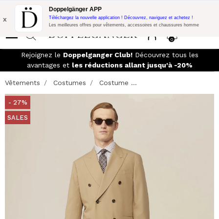
Promo Flash:
10% de réduction supplémentaire sur 300€ d'achat
Doppelgänger APP
avec le code:
DOPPEL300
x
Téléchargez la nouvelle application ! Découvrez, naviguez et achetez !
Les meilleures offres pour vêtements, accessoires et chaussures homme
0
Rejoignez le
Doppelganger Club!
Découvrez tous les
avantages et
les réductions allant jusqu'à -20%
Vêtements
Costumes
Costume ...
- 27%
SALES