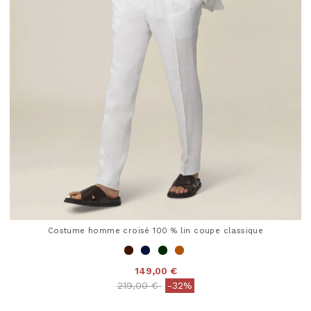
Costume homme croisé 100 % lin coupe classique
149,00 €
Price reduced from
to
219,00 €
-32%
4 out of 5 Customer Rating