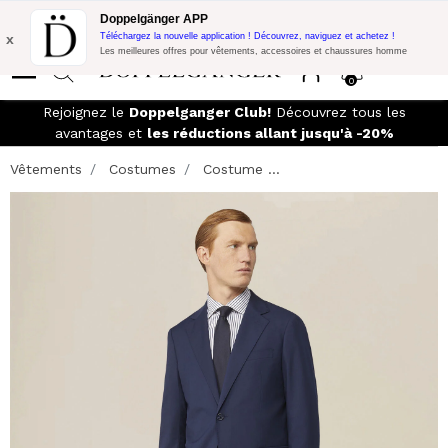
Promo Flash:
10% de réduction supplémentaire sur 300€ d'achat
Doppelgänger APP
avec le code:
DOPPEL300
x
Téléchargez la nouvelle application ! Découvrez, naviguez et achetez !
Les meilleures offres pour vêtements, accessoires et chaussures homme
0
Rejoignez le
Doppelganger Club!
Découvrez tous les
avantages et
les réductions allant jusqu'à -20%
Vêtements
Costumes
Costume ...