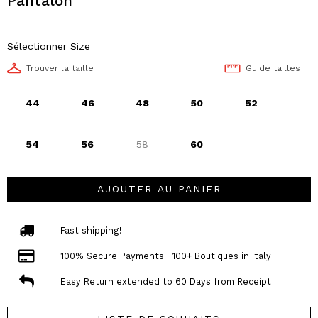
Pantalon
Sélectionner Size
Trouver la taille
Guide tailles
44
46
48
50
52
54
56
58
60
AJOUTER AU PANIER
Fast shipping!
100% Secure Payments | 100+ Boutiques in Italy
Easy Return extended to 60 Days from Receipt