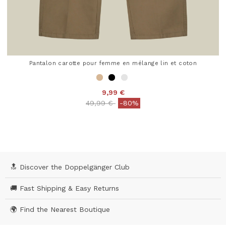
Pantalon carotte pour femme en mélange lin et coton
9,99 €
Price reduced from
to
49,99 €
-80%
4,7 out of 5 Customer Rating
🔝 Discover the Doppelgänger Club
🚚 Fast Shipping & Easy Returns
🌍 Find the Nearest Boutique