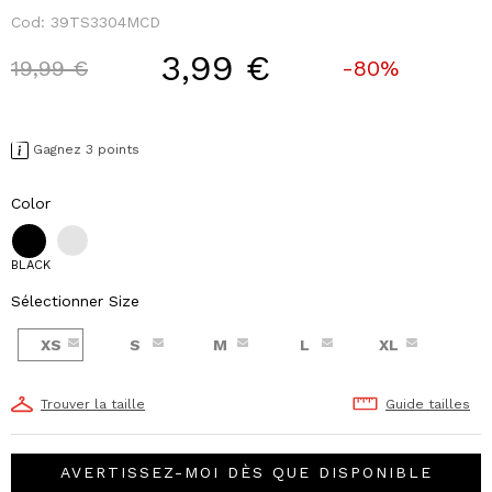
Cod:
39TS3304MCD
3,99 €
Price reduced from
to
19,99 €
-80%
Gagnez 3 points
Color
BLACK
Sélectionner Size
XS
S
M
L
XL
Trouver la taille
Guide tailles
AVERTISSEZ-MOI DÈS QUE DISPONIBLE