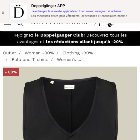
Promo Flash:
10% de réduction supplémentaire sur 300€ d'achat
Doppelgänger APP
avec le code:
DOPPEL300
x
Téléchargez la nouvelle application ! Découvrez, naviguez et achetez !
Les meilleures offres pour vêtements, accessoires et chaussures homme
0
Rejoignez le
Doppelganger Club!
Découvrez tous les
avantages et
les réductions allant jusqu'à -20%
Outlet
Woman -80%
Clothing -80%
Polo and T-shirts
Women's ...
- 80%